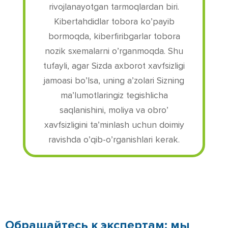
rivojlanayotgan tarmoqlardan biri.
Kibertahdidlar tobora ko’payib
bormoqda, kiberfiribgarlar tobora
nozik sxemalarni o’rganmoqda. Shu
tufayli, agar Sizda axborot xavfsizligi
jamoasi bo’lsa, uning a’zolari Sizning
ma’lumotlaringiz tegishlicha
saqlanishini, moliya va obro’
xavfsizligini ta’minlash uchun doimiy
ravishda o’qib-o’rganishlari kerak.
Обращайтесь к экспертам: мы