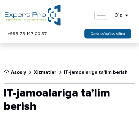
Oʻz
+998 78 147 00 37
Qayta qo’ng’iroq qiling
Asosiy
Xizmatlar
IT-jamoalariga ta’lim berish
IT-jamoalariga ta’lim
berish