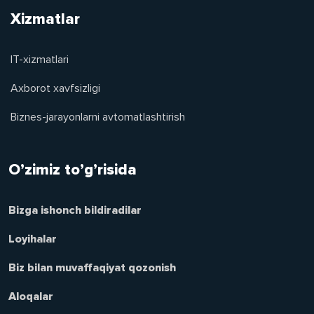
Xizmatlar
IT-xizmatlari
Axborot xavfsizligi
Biznes-jarayonlarni avtomatlashtirish
O’zimiz to’g’risida
Bizga ishonch bildiradilar
Loyihalar
Biz bilan muvaffaqiyat qozonish
Aloqalar