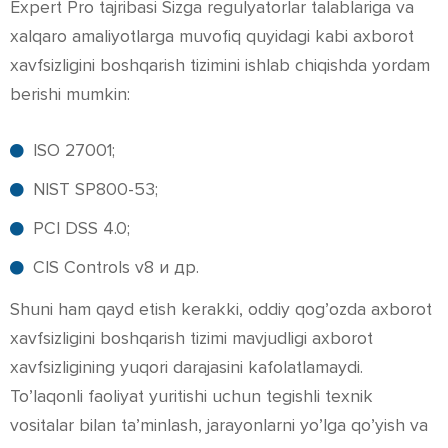
Expert Pro tajribasi Sizga regulyatorlar talablariga va
xalqaro amaliyotlarga muvofiq quyidagi kabi axborot
xavfsizligini boshqarish tizimini ishlab chiqishda yordam
berishi mumkin:
ISO 27001;
NIST SP800-53;
PCI DSS 4.0;
CIS Controls v8 и др.
Shuni ham qayd etish kerakki, oddiy qog’ozda axborot
xavfsizligini boshqarish tizimi mavjudligi axborot
xavfsizligining yuqori darajasini kafolatlamaydi.
To’laqonli faoliyat yuritishi uchun tegishli texnik
vositalar bilan ta’minlash, jarayonlarni yo’lga qo’yish va