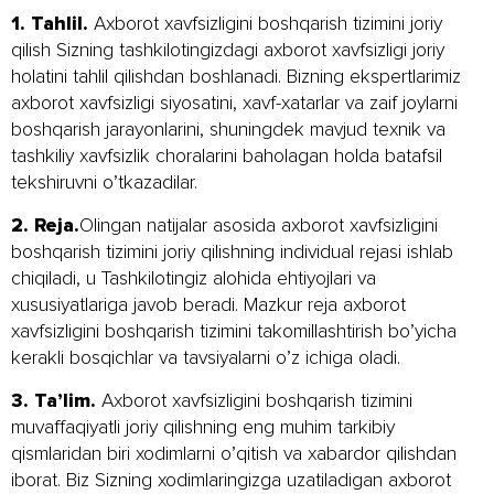
1. Tahlil.
Axborot xavfsizligini boshqarish tizimini joriy
qilish Sizning tashkilotingizdagi axborot xavfsizligi joriy
holatini tahlil qilishdan boshlanadi. Bizning ekspertlarimiz
axborot xavfsizligi siyosatini, xavf-xatarlar va zaif joylarni
boshqarish jarayonlarini, shuningdek mavjud texnik va
tashkiliy xavfsizlik choralarini baholagan holda batafsil
tekshiruvni o’tkazadilar.
2. Reja.
Olingan natijalar asosida axborot xavfsizligini
boshqarish tizimini joriy qilishning individual rejasi ishlab
chiqiladi, u Tashkilotingiz alohida ehtiyojlari va
xususiyatlariga javob beradi. Mazkur reja axborot
xavfsizligini boshqarish tizimini takomillashtirish bo’yicha
kerakli bosqichlar va tavsiyalarni o’z ichiga oladi.
3. Ta’lim.
Axborot xavfsizligini boshqarish tizimini
muvaffaqiyatli joriy qilishning eng muhim tarkibiy
qismlaridan biri xodimlarni o’qitish va xabardor qilishdan
iborat. Biz Sizning xodimlaringizga uzatiladigan axborot