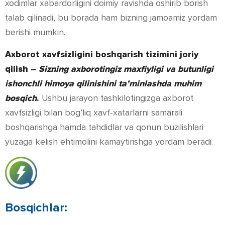
xodimlar xabardorligini doimiy ravishda oshirib borish
talab qilinadi, bu borada ham bizning jamoamiz yordam
berishi mumkin.
Axborot xavfsizligini boshqarish tizimini joriy
qilish –
Sizning axborotingiz maxfiyligi va butunligi
ishonchli himoya qilinishini ta’minlashda muhim
bosqich
.
Ushbu jarayon tashkilotingizga axborot
xavfsizligi bilan bog’liq xavf-xatarlarni samarali
boshqarishga hamda tahdidlar va qonun buzilishlari
yuzaga kelish ehtimolini kamaytirishga yordam beradi.
Bosqichlar: