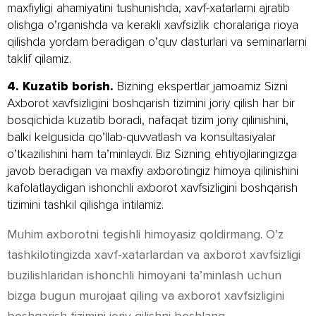
maxfiyligi ahamiyatini tushunishda, xavf-xatarlarni ajratib
olishga o’rganishda va kerakli xavfsizlik choralariga rioya
qilishda yordam beradigan o’quv dasturlari va seminarlarni
taklif qilamiz.
4. Kuzatib borish.
Bizning ekspertlar jamoamiz Sizni
Axborot xavfsizligini boshqarish tizimini joriy qilish har bir
bosqichida kuzatib boradi, nafaqat tizim joriy qilinishini,
balki kelgusida qo’llab-quvvatlash va konsultasiyalar
o’tkazilishini ham ta’minlaydi. Biz Sizning ehtiyojlaringizga
javob beradigan va maxfiy axborotingiz himoya qilinishini
kafolatlaydigan ishonchli axborot xavfsizligini boshqarish
tizimini tashkil qilishga intilamiz.
Muhim axborotni tegishli himoyasiz qoldirmang. O’z
tashkilotingizda xavf-xatarlardan va axborot xavfsizligi
buzilishlaridan ishonchli himoyani ta’minlash uchun
bizga bugun murojaat qiling va axborot xavfsizligini