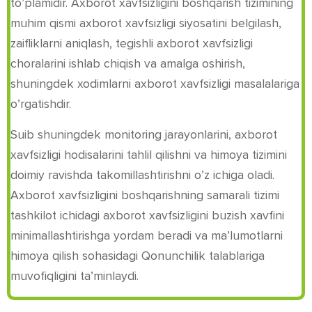
to’plamidir. Axborot xavfsizligini boshqarish tizimining
muhim qismi axborot xavfsizligi siyosatini belgilash,
zaifliklarni aniqlash, tegishli axborot xavfsizligi
choralarini ishlab chiqish va amalga oshirish,
shuningdek xodimlarni axborot xavfsizligi masalalariga
o’rgatishdir.
Suib shuningdek monitoring jarayonlarini, axborot
xavfsizligi hodisalarini tahlil qilishni va himoya tizimini
doimiy ravishda takomillashtirishni o’z ichiga oladi.
Axborot xavfsizligini boshqarishning samarali tizimi
tashkilot ichidagi axborot xavfsizligini buzish xavfini
minimallashtirishga yordam beradi va ma’lumotlarni
himoya qilish sohasidagi Qonunchilik talablariga
muvofiqligini ta’minlaydi.