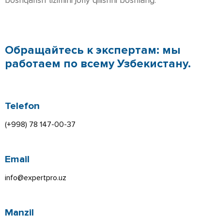
boshqarish tizimini joriy qilishni boshlang.
Обращайтесь к экспертам: мы
работаем по всему Узбекистану.
Telefon
(+998) 78 147-00-37
Email
info@expertpro.uz
Manzil