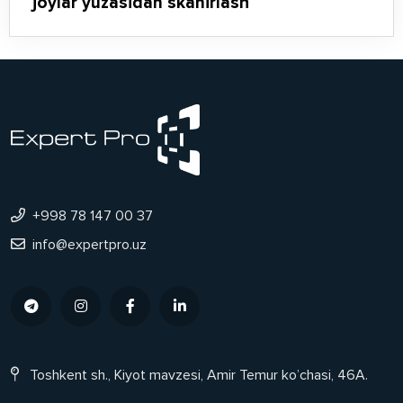
joylar yuzasidan skanirlash
+998 78 147 00 37
info@expertpro.uz
Toshkent sh., Kiyot mavzesi, Amir Temur ko’chasi, 46A.