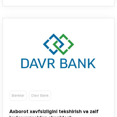
Banklar
Davr Bank
Axborot xavfsizligini tekshirish va zaif