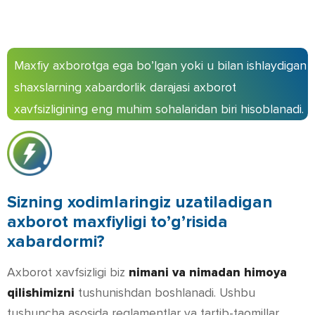
Maxfiy axborotga ega bo’lgan yoki u bilan ishlaydigan
shaxslarning xabardorlik darajasi axborot
xavfsizligining eng muhim sohalaridan biri hisoblanadi.
Sizning xodimlaringiz uzatiladigan
axborot maxfiyligi to’g’risida
xabardormi?
Axborot xavfsizligi biz
nimani va nimadan himoya
qilishimizni
tushunishdan boshlanadi. Ushbu
tushuncha asosida reglamentlar va tartib-taomillar