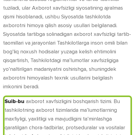
tuziladi, ular Axborot xavfsizligi siyosatining ajralmas
qismi hisoblanadi, ushbu Siyosatda tashkilotda
axborotni himoya qilish asosiy usullari belgilanadi.
Siyosatda tartibga solinadigan axborot xavfsizligi tartib-
taomillari va jarayonlari Tashkilotlarga inson omili bilan
bog’liq noxush hodisalar yuzaga kelish ehtimolini
qisqartirish, Tashkilotdagi ma’lumotlar xavfsizligiga
yo’naltirilgan madaniyatni oshirishga, shuningdek
axborotni himoyalash texnik usullarini belgilash
imkonini beradi.
Suib-bu
axborot xavfsizligini boshqarish tizimi. Bu
tashkilotning axborot tizimlarida ma’lumotlarning
maxfiyligi, yaxlitligi va mavjudligini ta’minlashga
qaratilgan chora-tadbirlar, protseduralar va vositalar