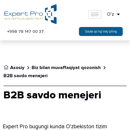
Oʻz
+998 78 147 00 37
Qayta qo’ng’iroq qiling
Asosiy
Biz bilan muvaffaqiyat qozonish
B2B savdo menejeri
B2B savdo menejeri
Expert Pro bugungi kunda O’zbekiston tizim