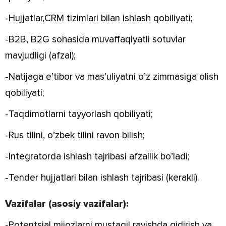
-Hujjatlar,CRM tizimlari bilan ishlash qobiliyati;
-B2B, B2G sohasida muvaffaqiyatli sotuvlar
mavjudligi (afzal);
-Natijaga e’tibor va mas’uliyatni o’z zimmasiga olish
qobiliyati;
-Taqdimotlarni tayyorlash qobiliyati;
-Rus tilini, o’zbek tilini ravon bilish;
-Integratorda ishlash tajribasi afzallik bo’ladi;
-Tender hujjatlari bilan ishlash tajribasi (kerakli).
Vazifalar (asosiy vazifalar):
-Potentsial mijozlarni mustaqil ravishda qidirish va