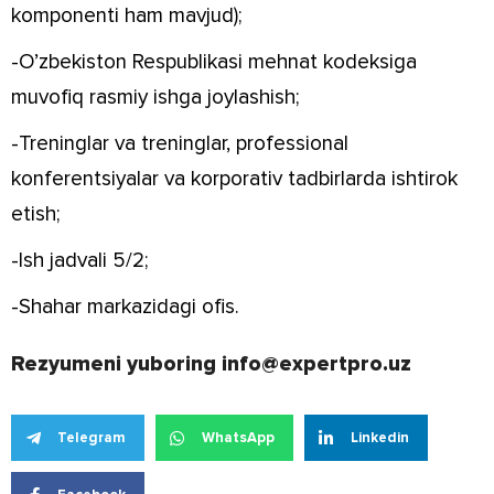
komponenti ham mavjud);
-O’zbekiston Respublikasi mehnat kodeksiga
muvofiq rasmiy ishga joylashish;
-Treninglar va treninglar, professional
konferentsiyalar va korporativ tadbirlarda ishtirok
etish;
-Ish jadvali 5/2;
-Shahar markazidagi ofis.
Rezyumeni yuboring info@expertpro.uz
Telegram
WhatsApp
Linkedin