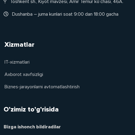
Toshkent sh., Kiyot mavzesi, Amir Temur ko’chasi, 46A.
Dushanba – juma kunlari soat 9:00 dan 18:00 gacha
Xizmatlar
IT-xizmatlari
Axborot xavfsizligi
Biznes-jarayonlarni avtomatlashtirish
O’zimiz to’g’risida
Bizga ishonch bildiradilar