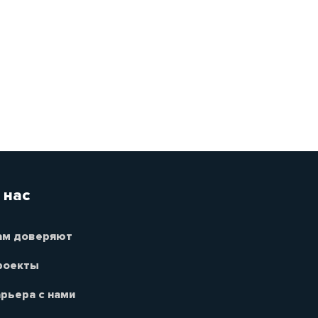
 нас
ам доверяют
роекты
рьера с нами