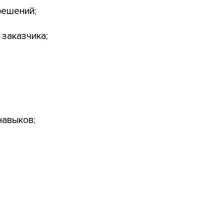
решений;
 заказчика;
навыков;