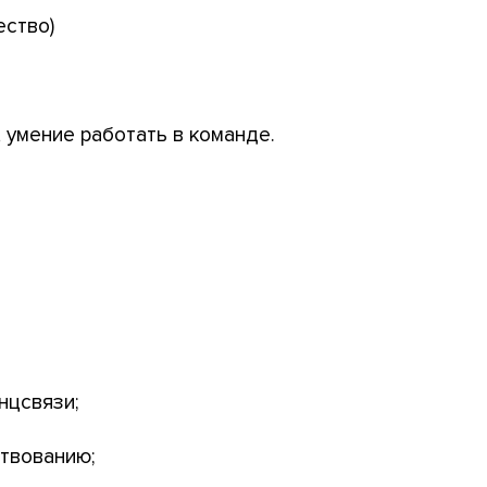
ество)
, умение работать в команде.
нцсвязи;
ствованию;