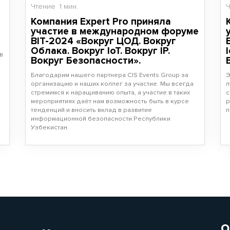
Чтение
1 мин.
Компания Expert Pro приняла
участие в международном форуме
BIT-2024 «Вокруг ЦОД. Вокруг
Облака. Вокруг IoT. Вокруг IP.
в
Вокруг Безопасности».
Благодарим нашего партнера CIS Events Group за
Э
организацию и наших коллег за участие. Мы всегда
л
стремимся к наращиванию опыта, а участие в таких
с
мероприятиях даёт нам возможность быть в курсе
р
тенденций и вносить вклад в развитие
п
информационной безопасности Республики
Узбекистан.
О