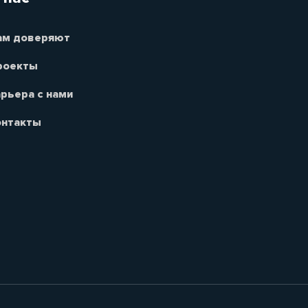
ам доверяют
роекты
рьера с нами
онтакты