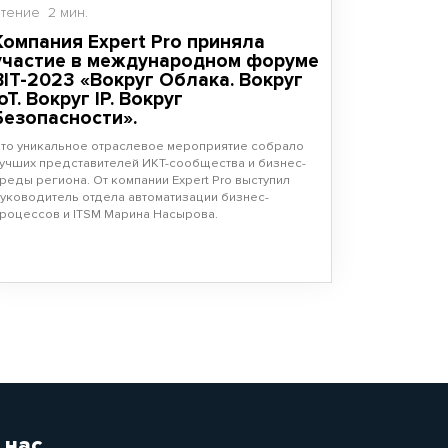
Чтение
2 мин.
Компания Expert Pro приняла
участие в международном форуме
BIT-2023 «Вокруг Облака. Вокруг
IoT. Вокруг IP. Вокруг
Безопасности».
то уникальное отраслевое мероприятие собрало
учших представителей ИКТ-сообщества и бизнес-
реды региона. От компании Expert Pro выступил
уководитель отдела автоматизации бизнес-
роцессов и ITSM Марина Насырова.
 нас