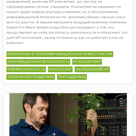
направлений, включая ИТ-консалтинг, до сих пор не
сформированы чёткие стандарты. Консалтингом называют не
только аудит инфраструктуры компании, но и обследование
информационной безопасности, аналитику бизнес-процессов и
многое другое. В нашем материале ведущий инженер компании
Expert Pro Илья Чуприн подробно рассказывает о том, что
представляет из себя эта область деятельности и объясняет, что
даёт ИТ-консалтинг, зачем он бизнесу, как он работает и как не
работает.
,
ИНЖЕНЕРНАЯ И ТЕЛЕКОММУНИКАЦИОННАЯ ИНФРАСТРУКТУРА
,
,
ИНФОРМАЦИОННАЯ БЕЗОПАСНОСТЬ
ИТ-КОНСАЛТИНГ
,
,
,
КИБЕРБЕЗОПАСНОСТЬ
КОНСАЛТИНГ
ОБСЛЕДОВАНИЕ ИТ
,
ТЕХНИЧЕСКАЯ ПОДДЕРЖКА
ТЕХПОДДЕРЖКА