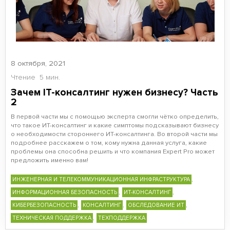
8 октября, 2021
Чтение
5 мин.
Зачем IT-консалтинг нужен бизнесу? Часть
2
В первой части мы с помощью эксперта смогли чётко определить,
что такое ИТ-консалтинг и какие симптомы подсказывают бизнесу
о необходимости стороннего ИТ-консалтинга. Во второй части мы
подробнее расскажем о том, кому нужна данная услуга, какие
проблемы она способна решить и что компания Expert Pro может
предложить именно вам!
,
ИНЖЕНЕРНАЯ И ТЕЛЕКОММУНИКАЦИОННАЯ ИНФРАСТРУКТУРА
,
,
ИНФОРМАЦИОННАЯ БЕЗОПАСНОСТЬ
ИТ-КОНСАЛТИНГ
,
,
,
КИБЕРБЕЗОПАСНОСТЬ
КОНСАЛТИНГ
ОБСЛЕДОВАНИЕ ИТ
,
ТЕХНИЧЕСКАЯ ПОДДЕРЖКА
ТЕХПОДДЕРЖКА